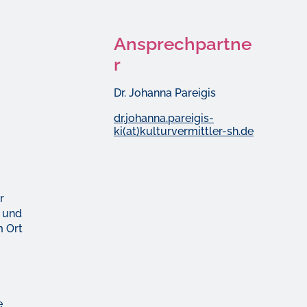
Ansprechpartne
r
Dr. Johanna Pareigis
dr.johanna.pareigis-
ki(at)kulturvermittler-sh.de
r
 und
m Ort
e