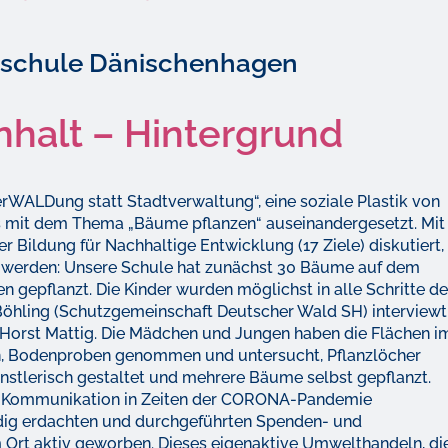
dschule Dänischenhagen
inhalt – Hintergrund
ALDung statt Stadtverwaltung“, eine soziale Plastik von
ns mit dem Thema „Bäume pflanzen“ auseinandergesetzt. Mit
r Bildung für Nachhaltige Entwicklung (17 Ziele) diskutiert,
 werden: Unsere Schule hat zunächst 30 Bäume auf dem
gepflanzt. Die Kinder wurden möglichst in alle Schritte de
öhling (Schutzgemeinschaft Deutscher Wald SH) interviewt
Horst Mattig. Die Mädchen und Jungen haben die Flächen i
, Bodenproben genommen und untersucht, Pflanzlöcher
nstlerisch gestaltet und mehrere Bäume selbst gepflanzt.
ten Kommunikation in Zeiten der CORONA-Pandemie
ndig erdachten und durchgeführten Spenden- und
Ort aktiv geworben. Dieses eigenaktive Umwelthandeln, di