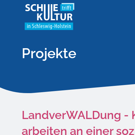
Projekte
LandverWALDung - K
arbeiten an einer soz