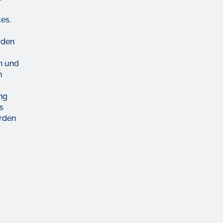
es.
rden
n und
h
ng
as
erden